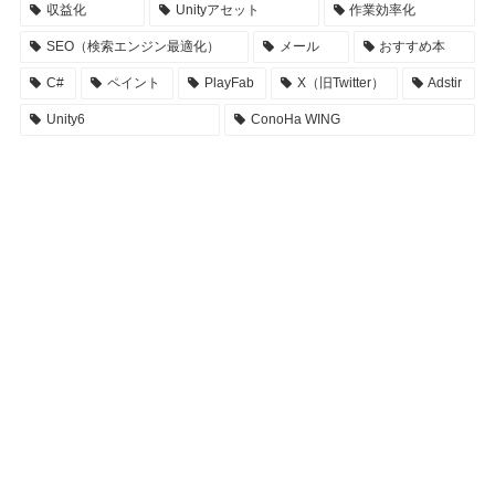
収益化
Unityアセット
作業効率化
SEO（検索エンジン最適化）
メール
おすすめ本
C#
ペイント
PlayFab
X（旧Twitter）
Adstir
Unity6
ConoHa WING