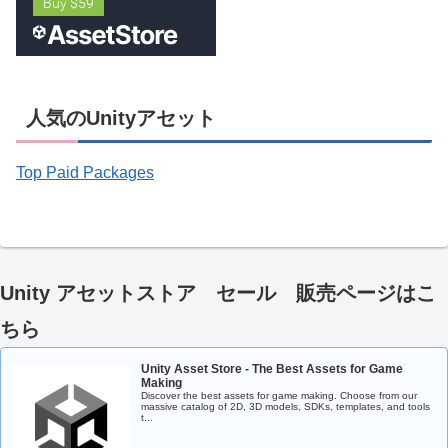
人気のUnityアセット
Top Paid Packages
Unity アセットストア セール 販売ページはこ
ちら
Unity Asset Store - The Best Assets for Game
Making
Discover the best assets for game making. Choose from our
massive catalog of 2D, 3D models, SDKs, templates, and tools
t...