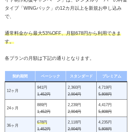
タイプ「WINGパック」の12カ月以上を新規お申し込み
で、
通常料金から最大53%OFF、月額678円から利用できま
す。
各プランの月額は下記の通りとなります。
契約期間
ベーシック
スタンダード
プレミアム
941円
2,360円
4,719円
12ヶ月
1,452円
2,904円
5,808円
889円
2,239円
4,417円
24ヶ月
1,452円
2,904円
5,808円
678円
2,118円
4,235円
36ヶ月
1,452円
2,904円
5,808円