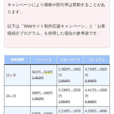
キャンペーンにより価格や割引率は変動することがあ
ります。
以下は「Webサイト制作応援キャンペーン」と「お客
様紹介プログラム」を併用した場合の参考値です。
契約期間
ベーシック
スタンダード
プレミアム
2,360円→1943
4,719円→4302
941円→
524円
12ヶ月
円
円
1,452円
2,904円
5,808円
2,239円→2030
4,417円→4208
889円→680円
24ヶ月
円
円
1,452円
2,904円
5,808円
2,118円→1979
4,235円→4096
678円→
539円