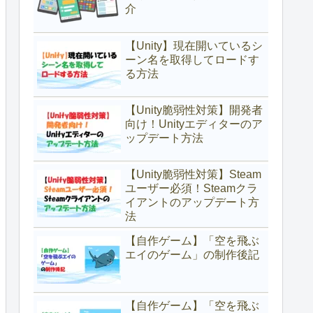
介
【Unity】現在開いているシ
ーン名を取得してロードす
る方法
【Unity脆弱性対策】開発者
向け！Unityエディターのア
ップデート方法
【Unity脆弱性対策】Steam
ユーザー必須！Steamクラ
イアントのアップデート方
法
【自作ゲーム】「空を飛ぶ
エイのゲーム」の制作後記
【自作ゲーム】「空を飛ぶ