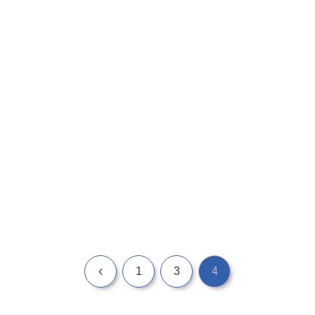
前
1
3
4
へ