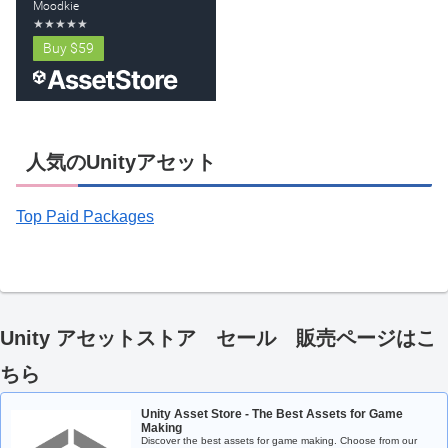
人気のUnityアセット
Top Paid Packages
Unity アセットストア セール 販売ページはこ
ちら
Unity Asset Store - The Best Assets for Game
Making
Discover the best assets for game making. Choose from our