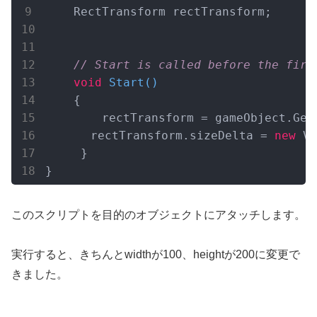
    RectTransform rectTransform;

// Start is called before the firs
void
Start
(
)
    {

        rectTransform = gameObject.Get
　　　　rectTransform.sizeDelta = 
new
 Ve
     }

このスクリプトを目的のオブジェクトにアタッチします。
実行すると、きちんとwidthが100、heightが200に変更で
きました。