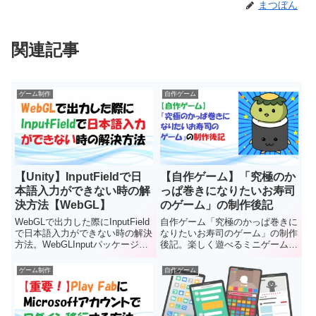
まつぼん
関連記事
ゲーム制作
自作ゲーム
【Unity】InputFieldで日
【自作ゲーム】「究極のか
本語入力ができない時の解
っぱ巻きになりたいお寿司
決方法【WebGL】
のゲーム」の制作後記
WebGLで出力した際にInputField
自作ゲーム「究極のかっぱ巻きに
で日本語入力ができない時の解決
なりたいお寿司のゲーム」の制作
方法。WebGLInputパッケージを
後記。楽しく遊べるミニゲームな
使用すると良いです。【まつぼん
ので、ぜひプレイしてみてくださ
ゲームズ】では、初心者にも分か
い。【まつぼんゲームズ】では、
ゲーム制作
自作ゲーム
りやすいよう図を使って丁寧に紹
ゲームの内容、開発経緯、使用し
介します。
たアセットなどを紹介します。