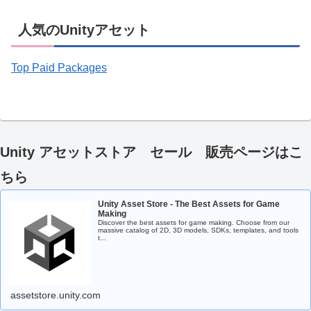
人気のUnityアセット
Top Paid Packages
Unity アセットストア セール 販売ページはこ
ちら
Unity Asset Store - The Best Assets for Game
Making
Discover the best assets for game making. Choose from our
massive catalog of 2D, 3D models, SDKs, templates, and tools
t...
assetstore.unity.com