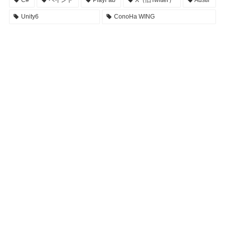
C#
ペイント
PlayFab
X（旧Twitter）
Adstir
Unity6
ConoHa WING