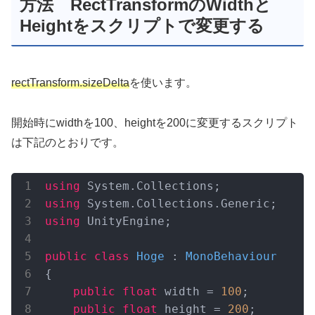
方法 RectTransformのWidthと
Heightをスクリプトで変更する
rectTransform.sizeDelta
を使います。
開始時にwidthを100、heightを200に変更するスクリプト
は下記のとおりです。
using
using
using
 UnityEngine;

public
class
Hoge
 : 
MonoBehaviour
{

public
float
 width = 
100
;

public
float
 height = 
200
;
