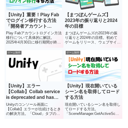
【Unity】重要！Play Fab
【まつぼんゲームズ】
でログイン移行する方法
2023年の振り返りと2024
「開発者アカウント
年の目標
→Microsoftアカウント」
Play Fabアカウントログイン方法
まつぼんゲームズの2023年の振
移行について具体的に解説。
り返りと2024年の目標。初めて
2025年4月30日に移行期間が終了
ゲームをリリース、ウェブサイト
しサインインできなくなるので、
も立ち上げて良い年でした。【ま
早急に対応しましょう。【まつぼ
つぼんゲームズ】では、今後も面
ゲーム制作
ゲーム制作
んゲームズ】では、初心者にも分
白いゲームと有益な記事を作れる
かりやすいよう図を使って丁寧に
ように頑張ります。
紹介します。
【Unity】エラー
【Unity】現在開いている
【Collab】Collab service
シーン名を取得してロード
is deprecated and has
する方法
been replaced with
Unityのコンソール画面に
現在開いているシーン名を取得し
PlasticSCM 解決方法
【Collab】エラーが出続けるとき
てロードする方法。
の解決方法。「Cloud」タブの
「SceneManager.GetActiveScen
「接続済み」を「接続されていま
e().name;」を利用すると便利で
せん」に変更するなどでエラーが
す。【まつぼんゲームズ】では、
直ります。【まつぼんゲームズ】
初心者にも分かりやすいよう図を